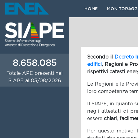
HOME
MONITORAGG
Secondo il
Decreto I
8.658.085
edifici
, Regioni e Pr
rispettivi catasti energ
Totale APE presenti nel
SIAPE al 03/08/2026
Le Regioni e le Provi
loro competenza terri
Il SIAPE, in quanto si
negli attestati di p
essere
chiari
,
facilme
Per questo motivo, l