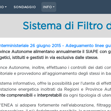
IO
SONDAGGIO
INFO
Sistema di Filtro 
nterministeriale 26 giugno 2015 - Adeguamento linee guida
ovince Autonome alimentano annualmente il SIAPE con gli 
etici, istituiti e gestisti in via esclusiva dalle stesse.
nce Autonome, inoltre, effettuano i controlli dei dati con
toriale e provvedono all'aggiornamento degli stessi in base 
stema informativo, offre la possibilità per l'utente di eff
restazione energetica inoltrati da Regioni e Province Aut
nte comprensibili
e
interpretabili
da ogni tipologia di uten
'ENEA si adopera fortemente nell'elaborazione, filtraggi