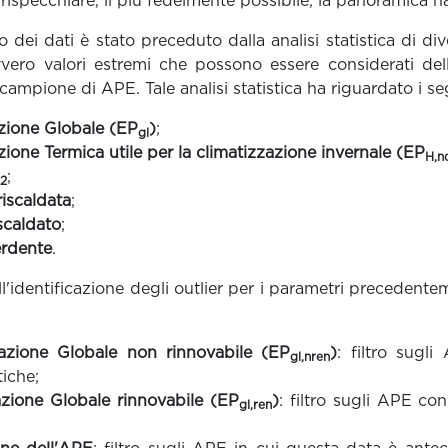
 rispecchiare, il più fedelmente possibile, la panoramica n
io dei dati è stato preceduto dalla analisi statistica di di
vvero valori estremi che possono essere considerati del
al campione di APE. Tale analisi statistica ha riguardato i se
azione Globale (EP
)
;
gl
zione Termica utile per la climatizzazione invernale (EP
H,n
;
2
riscaldata
;
scaldato
;
erdente
.
ll'identificazione degli outlier per i parametri precedente
tazione Globale non rinnovabile (EP
)
: filtro sugl
gl,nren
tiche;
azione Globale rinnovabile (EP
)
: filtro sugli APE con
gl,ren