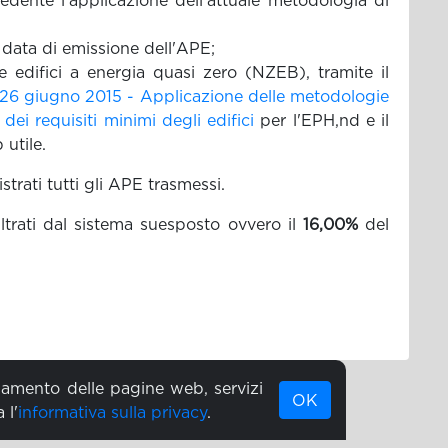
cedente l'applicazione dell'attuale metodologia di
a data di emissione dell'APE;
e edifici a energia quasi zero (NZEB), tramite il
le 26 giugno 2015 - Applicazione delle metodologie
dei requisiti minimi degli edifici
per l'EPH,nd e il
 utile.
trati tutti gli APE trasmessi.
iltrati dal sistema suesposto ovvero il
16,00%
del
ionamento delle pagine web, servizi
OK
 l'
informativa sulla privacy
.