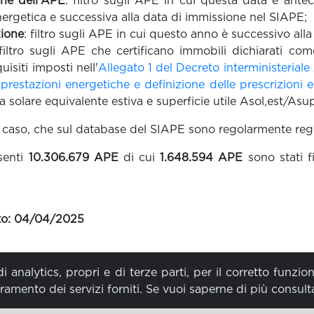
one dell'APE
: filtro sugli APE in cui questa data è ante
nergetica e successiva alla data di immissione nel SIAPE;
zione
: filtro sugli APE in cui questo anno è successivo all
 filtro sugli APE che certificano immobili dichiarati com
uisiti imposti nell'
Allegato 1 del Decreto interministeria
 prestazioni energetiche e definizione delle prescrizioni e 
a solare equivalente estiva e superficie utile Asol,est/Asup
i caso, che sul database del SIAPE sono regolarmente regis
senti
10.306.679 APE
di cui
1.648.594 APE
sono stati f
to: 04/04/2025
di analytics, propri e di terze parti, per il corretto funz
oramento dei servizi forniti. Se vuoi saperne di più consulta