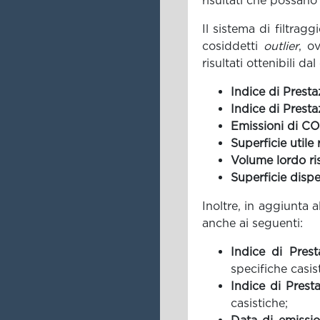
risultati che possano
Il sistema di filtragg
cosiddetti
outlier
, o
risultati ottenibili d
Indice di Prest
Indice di Presta
Emissioni di CO
Superficie utile 
Volume lordo ri
Superficie disp
Inoltre, in aggiunta a
anche ai seguenti:
Indice di Pres
specifiche casis
Indice di Prest
casistiche;